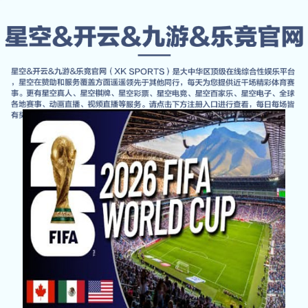
精品项目
尤文图斯对热那亚比赛直播
在哪个电视台观看信息分享
2026-05-09
本文将对尤文图斯与热那亚的比赛直播进行全面的信息分
享，帮助球迷了解在哪里可以观看这场激烈的对决。文章
首先会介绍比赛的重要性和双方球队近期状态，让观众更